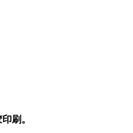
。