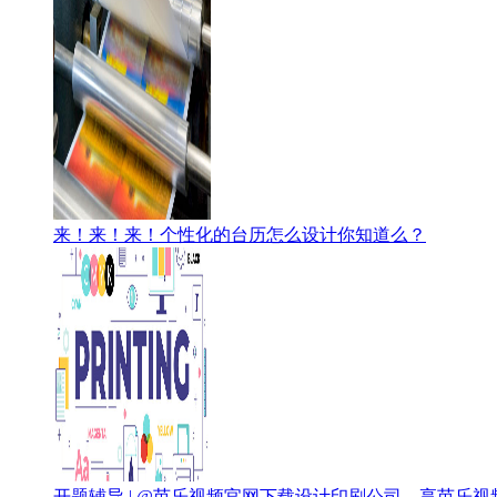
来！来！来！个性化的台历怎么设计你知道么？
开题辅导 | @芭乐视频官网下载设计印刷公司，享芭乐