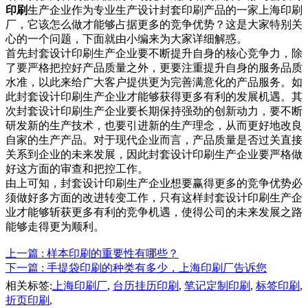
印刷
生产企业作为专业生产设计封套印刷产品的一家上海印刷
厂，它该怎么做才能够占据更多的竞争优势？这是大家特别关
心的一个问题，下面就由小编来为大家详细解惑。
首先封套设计印刷生产企业要不断提升自身的核心竞争力，除
了要严格把控好产品质量之外，更要注重提升自身的服务品质
水准，以此来给广大客户提供更为完善满意化的产品服务。如
此封套设计印刷生产企业才能够获得更多有利的发展机遇。其
次封套设计印刷生产企业要长期保持强劲的创新动力，要不断
研发新的生产技术，也要引进新的生产理念，从而更好地改良
自家的生产产品。对于现代企业而言，产品质量是否过关直接
关系到企业的未来发展，因此封套设计印刷生产企业要严格做
好这方面的审查和把控工作。
由上可知，封套设计印刷生产企业想要赢得更多的竞争优势必
须做好多方面的改进转变工作，只有这样封套设计印刷生产企
业才能够斩获更多有利的竞争机遇，使得公司的未来发展之路
能够走得更为顺利。
上一篇
: 样本印刷的重要性有哪些？
下一篇
: 手提袋印刷的种类有多少，上海印刷厂告诉您
相关标签:
上海印刷厂
,
台历挂历印刷
,
笔记定制印刷
,
标签印刷
,
折页印刷
,