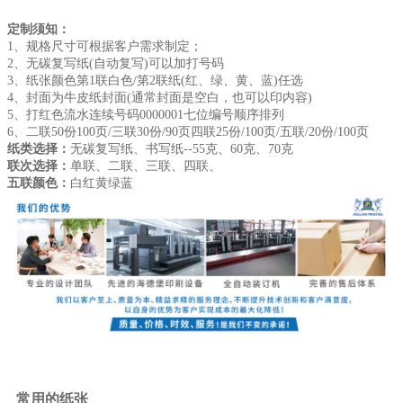
定制须知：
1、规格尺寸可根据客户需求制定；
2、无碳复写纸(自动复写)可以加打号码
3、纸张颜色第1联白色/第2联纸(红、绿、黄、蓝)任选
4、封面为牛皮纸封面(通常封面是空白，也可以印内容)
5、打红色流水连续号码0000001七位编号顺序排列
6、二联50份100页/三联30份/90页四联25份/100页/五联/20份/100页
纸类选择：
无碳复写纸、书写纸--55克、60克、70克
联次选择：
单联、二联、三联、四联、
五联颜色：
白红黄绿蓝
常用的纸张