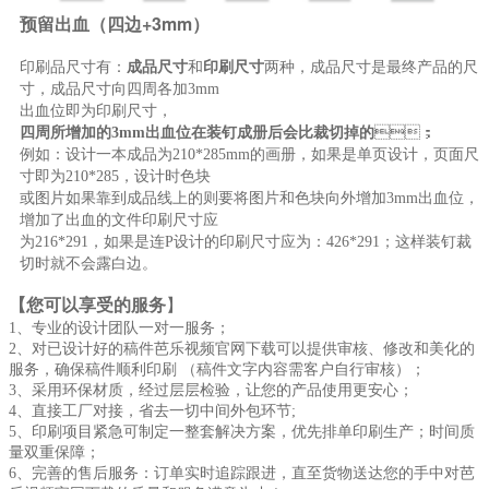
预留出血（四边+3mm）
印刷品尺寸有：
成品尺寸
和
印刷尺寸
两种，成品尺寸是最终产品的尺
寸，成品尺寸向四周各加3mm
出血位即为印刷尺寸，
四周所增加的3mm出血位在装钉成册后会比裁切掉的
；
例如：设计一本成品为210*285mm的画册，如果是单页设计，页面尺
寸即为210*285，设计时色块
或图片如果靠到成品线上的则要将图片和色块向外增加3mm出血位，
增加了出血的文件印刷尺寸应
为216*291，如果是连P设计的印刷尺寸应为：426*291；这样装钉裁
切时就不会露白边。
【您可以享受的服务
】
1、专业的设计团队一对一服务；
2、对已设计好的稿件芭乐视频官网下载可以提供审核、修改和美化的
服务，确保稿件顺利印刷 （稿件文字内容需客户自行审核）；
3、采用环保材质，经过层层检验，让您的产品使用更安心；
4、直接工厂对接，省去一切中间外包环节;
5、印刷项目紧急可制定一整套解决方案，优先排单印刷生产；时间质
量双重保障；
6、完善的售后服务：订单实时追踪跟进，直至货物送达您的手中对芭