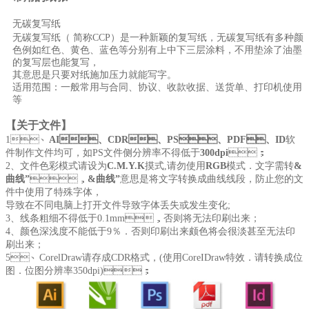
无碳复写纸
无碳复写纸（ 简称CCP）是一种新颖的复写纸，无碳复写纸有多种颜
色例如红色、黄色、蓝色等分别有上中下三层涂料，不用垫涂了油墨
的复写层也能复写，
其意思是只要对纸施加压力就能写字。
适用范围：一般常用与合同、协议、收款收据、送货单、打印机使用
等
【关于文件】
1、
AI、CDR、PS、PDF、ID
软
件制作文件均可，如PS文件侧分辨率不得低于
300dpi
；
2、文件色彩模式请设为
C.M.Y.K
摸式,请勿使用
RGB
模式．文字需转
&
曲线”
，
&曲线”
意思是将文字转换成曲线线段，防止您的文
件中使用了特殊字体，
导致在不同电脑上打开文件导致字体丢失或发生变化;
3、线条粗细不得低于0.1mm，否则将无法印刷出来；
4、颜色深浅度不能低于9％．否则印刷出来颇色将会很淡甚至无法印
刷出来；
5、CorelDraw请存成CDR格式，(使用CoreIDraw特效．请转换成位
图．位图分辨率350dpi)；